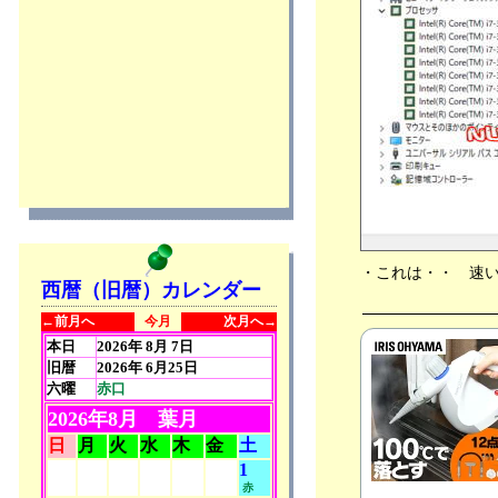
V
2022年03月30日
分類：パソコン
●伝説の・・ iBook G3 クラムシェル の
SSD化・・(^○^) V
2022年03月26日
分類：パソコン
●iMac2011mid の出品・販売中です！
Mac入門機に最適！
2022年03月24日
分類：パソコン
●iMac2011 mid の Wi-Fi をパワーアッ
プ
2022年03月19日
・これは・・ 速
西暦（旧暦）カレンダー
分類：パソコン
●iMac 2012 Late 21.5改 i7 3770【超爆
←前月へ
今月
次月へ→
速・超美品】販売中です！
本日
2026年 8月 7日
2022年03月17日
旧暦
2026年 6月25日
分類：パソコン
六曜
赤口
2026年8月 葉月
日
月
火
水
木
金
土
1
赤