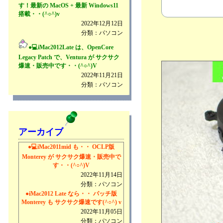
す！最新の MacOS + 最新 Windows11
搭載・・(^○^)v
2022年12月12日
分類：パソコン
●💻iMac2012Late は、OpenCore
Legacy Patch で、Ventura が サクサク
爆速・販売中です・・(^○^)V
2022年11月21日
分類：パソコン
アーカイブ
●💻iMac2011mid も・・ OCLP版
Monterey が サクサク爆速・販売中で
す・・(^○^)V
2022年11月14日
分類：パソコン
●iMac2012 Late なら・・ パッチ版
Monterey も サクサク爆速です(^○^) v
2022年11月05日
分類：パソコン