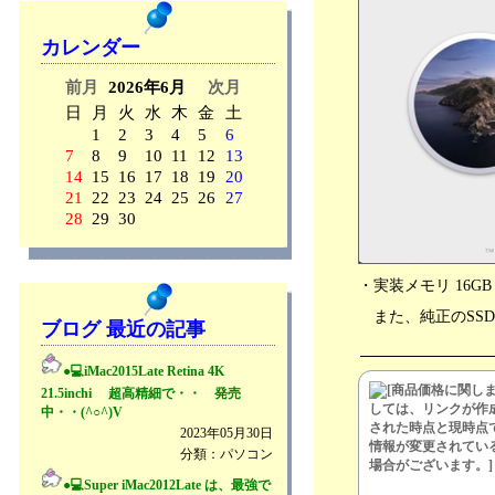
カレンダー
前月
2026年6月
次月
日
月
火
水
木
金
土
1
2
3
4
5
6
7
8
9
10
11
12
13
14
15
16
17
18
19
20
21
22
23
24
25
26
27
28
29
30
・実装メモリ 16GB 
また、純正のSSD
ブログ 最近の記事
●💻iMac2015Late Retina 4K
21.5inchi 超高精細で・・ 発売
中・・(^○^)V
2023年05月30日
分類：パソコン
●💻Super iMac2012Late は、最強で