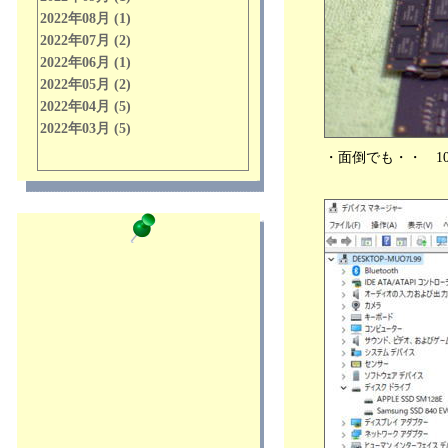
2022年05月07日
2022年08月 (1)
分類：パソコン
2022年07月 (2)
●iMac 2011mid の販売です！ 稀に見る
2022年06月 (1)
超美品を厳選しています！
2022年05月 (2)
2022年04月20日
分類：パソコン
2022年04月 (5)
●MacBook Air 11-inch Early 2014 A1465
2022年03月 (5)
には・・ Windows はインストールで
きない！
・面倒でも・・ 1
2022年04月17日
分類：パソコン
●HDD のデータ完全消去方法・・
(^○^)V
2022年04月09日
分類：パソコン
●iMac 2011mid改 軽快・快速仕様 販売
中・・(^○^) V
2022年04月05日
分類：パソコン
●iMac 2012Late 改 Core i7 3770 超爆速
仕様 販売中・・(^○^) V
2022年04月02日
分類：パソコン
●MacBookPro/Air ご購入指南・・(^○^)