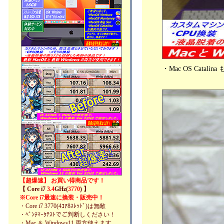
・Mac OS Cata
【超爆速】 お買い得商品です！
【 Core i7
3.4
GHz(
3770
) 】
※Core i7最速に換装・販売中！
・Core i7 3770(4ｺｱ8ｽﾚｯﾄﾞ)は無敵
・ﾍﾞﾝﾁﾏｰｸﾃｽﾄでご判断しください！
・Mac ＆ Windows11 両方使えます