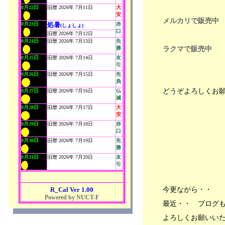
8月22日
旧暦 2026年 7月11日
大
安
メルカリで販売中
8月23日
処暑
赤
(しょしょ)
口
旧暦 2026年 7月12日
8月24日
旧暦 2026年 7月13日
先
ラクマで販売中
勝
8月25日
旧暦 2026年 7月14日
友
引
8月26日
旧暦 2026年 7月15日
先
負
どうぞよろしくお
8月27日
旧暦 2026年 7月16日
仏
滅
8月28日
旧暦 2026年 7月17日
大
安
8月29日
旧暦 2026年 7月18日
赤
口
8月30日
旧暦 2026年 7月19日
先
勝
8月31日
旧暦 2026年 7月20日
友
引
今更ながら・・
R_Cal Ver 1.00
Powered by NUCT-F
最近・・ ブログ
よろしくお願いい