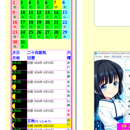
2
3
4
5
6
7
8
先
友
先
仏
大
赤
先
9
10
11
12
13
14
15
友
先
仏
先
友
先
仏
16
17
18
19
20
21
22
大
赤
先
友
先
仏
大
23
24
25
26
27
28
29
赤
先
友
先
仏
大
赤
30
31
先
友
月日
二十四節気
六
月相
旧暦
曜
8月1日
旧暦 2026年 6月19日
赤
口
8月2日
旧暦 2026年 6月20日
先
勝
8月3日
旧暦 2026年 6月21日
友
引
8月4日
旧暦 2026年 6月22日
先
負
8月5日
旧暦 2026年 6月23日
仏
滅
8月6日
旧暦 2026年 6月24日
大
安
8月7日
立秋
赤
(りっしゅう)
口
旧暦 2026年 6月25日