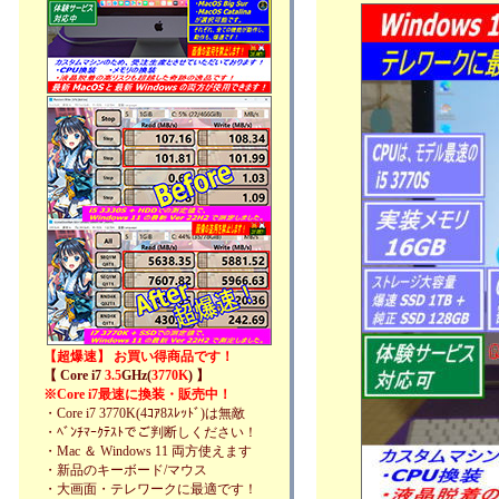
【超爆速】 お買い得商品です！
【 Core i7
3.5
GHz(
3770K
) 】
※Core i7最速に換装・販売中！
・Core i7 3770K(4ｺｱ8ｽﾚｯﾄﾞ)は無敵
・ﾍﾞﾝﾁﾏｰｸﾃｽﾄでご判断しください！
・Mac ＆ Windows 11 両方使えます
・新品のキーボード/マウス
・大画面・テレワークに最適です！