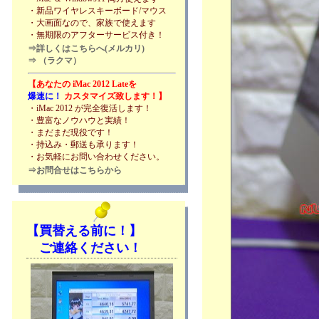
・新品ワイヤレスキーボード/マウス
・大画面なので、家族で使えます
・無期限のアフターサービス付き！
⇒詳しくはこちらへ(メルカリ)
⇒ （ラクマ）
【あなたの iMac 2012 Lateを
爆速に！
カスタマイズ致します！】
・iMac 2012 が完全復活します！
・豊富なノウハウと実績！
・まだまだ現役です！
・持込み・郵送も承ります！
・お気軽にお問い合わせください。
⇒お問合せはこちらから
【買替える前に！】
ご連絡ください！