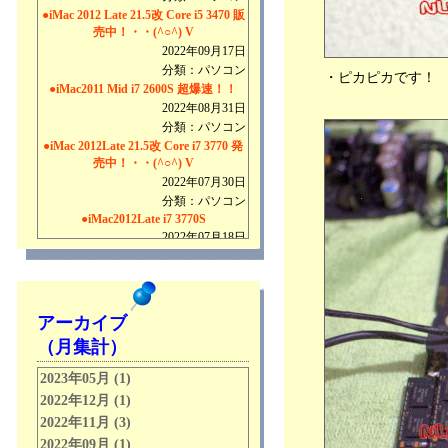
●iMac 2012 Late 21.5改 Core i5 3470 販
売中！・・(^○^) V
2022年09月17日
分類：パソコン
・ピカピカです！
●iMac2011 Mid i7 2600S 超爆速！！
2022年08月31日
分類：パソコン
●iMac 2012Late 21.5改 Core i7 3770 発
売中！・・(^○^) V
2022年07月30日
分類：パソコン
●iMac2012Late i7 3770S
2022年07月18日
分類：パソコン
●iMac 2011mid の販売です！ 今回
も・・ 稀に見る超美品です！
2022年06月22日
アーカイブ
分類：パソコン
（月集計）
●MacPro2010 の爆速化・・ ドキュメン
ト・・(^○^) アハハ
2023年05月 (1)
2022年05月31日
2022年12月 (1)
分類：パソコン
2022年11月 (3)
●Windows11 for iMac2011mid USBメモ
リーの販売です！
2022年09月 (1)