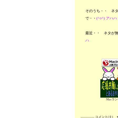
そのうち・・ ネタ
で・・
(^○^) アハハ
最近・・ ネタが
ハ
Macラ
------------- コメント( 0 