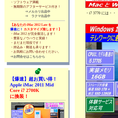
・ソフトウェア満載
・無期限のアフターサービス付き！
⇒メルカリ出品中
・i7 3770 に
⇒ ラクマ出品中
【あなたの iMac 2012 Late を
爆速に！
カスタマイズ致します！】
・iMac 2012 が完全復活します！
・豊富なノウハウと実績！
・まだまだ現役です！
・持込み・郵送も承ります！
・お気軽にお問い合わせください。
⇒お問合せはこちらから
【爆速】超お買い得！
Apple iMac 2011 Mid
Core i7 2700K
に換装！